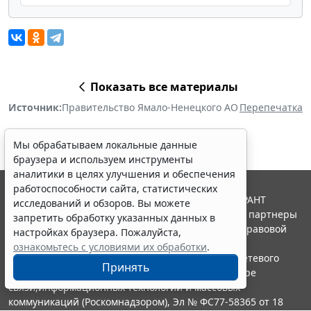
Показать все материалы
Источник:
Правительство Ямало-Ненецкого АО
Перепечатка
Мы обрабатываем локальные данные
браузера и используем инструменты
аналитики в целях улучшения и обеспечения
работоспособности сайта, статистических
© ООО "НПП "ГАРАНТ-СЕРВИС", 2026. Система ГАРАНТ
исследований и обзоров. Вы можете
выпускается с 1990 года. Компания "Гарант" и ее партнеры
запретить обработку указанных данных в
являются участниками Российской ассоциации правовой
настройках браузера. Пожалуйста,
информации ГАРАНТ.
ознакомьтесь с условиями их обработки
.
Портал ГАРАНТ.РУ зарегистрирован в качестве сетевого
Принять
издания Федеральной службой по надзору в сфере
связи,информационных технологий и массовых
коммуникаций (Роскомнадзором), Эл № ФС77-58365 от 18