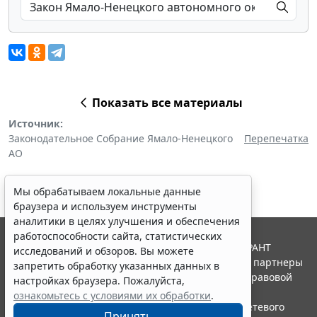
Показать все материалы
Источник:
Законодательное Собрание Ямало-Ненецкого
Перепечатка
АО
Мы обрабатываем локальные данные
браузера и используем инструменты
аналитики в целях улучшения и обеспечения
работоспособности сайта, статистических
© ООО "НПП "ГАРАНТ-СЕРВИС", 2026. Система ГАРАНТ
исследований и обзоров. Вы можете
выпускается с 1990 года. Компания "Гарант" и ее партнеры
запретить обработку указанных данных в
являются участниками Российской ассоциации правовой
настройках браузера. Пожалуйста,
информации ГАРАНТ.
ознакомьтесь с условиями их обработки
.
Портал ГАРАНТ.РУ зарегистрирован в качестве сетевого
Принять