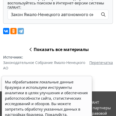
воспользуйтесь поиском в Интернет-версии системы
ГАРАНТ:
Показать все материалы
Источник:
Законодательное Собрание Ямало-Ненецкого
Перепечатка
АО
Мы обрабатываем локальные данные
браузера и используем инструменты
аналитики в целях улучшения и обеспечения
работоспособности сайта, статистических
© ООО "НПП "ГАРАНТ-СЕРВИС", 2026. Система ГАРАНТ
исследований и обзоров. Вы можете
выпускается с 1990 года. Компания "Гарант" и ее партнеры
запретить обработку указанных данных в
являются участниками Российской ассоциации правовой
настройках браузера. Пожалуйста,