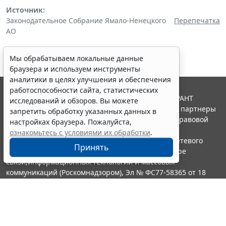
Источник:
Законодательное Собрание Ямало-Ненецкого
Перепечатка
АО
Мы обрабатываем локальные данные
браузера и используем инструменты
аналитики в целях улучшения и обеспечения
работоспособности сайта, статистических
© ООО "НПП "ГАРАНТ-СЕРВИС", 2026. Система ГАРАНТ
исследований и обзоров. Вы можете
выпускается с 1990 года. Компания "Гарант" и ее партнеры
запретить обработку указанных данных в
являются участниками Российской ассоциации правовой
настройках браузера. Пожалуйста,
информации ГАРАНТ.
ознакомьтесь с условиями их обработки
.
Портал ГАРАНТ.РУ зарегистрирован в качестве сетевого
Принять
издания Федеральной службой по надзору в сфере
связи,информационных технологий и массовых
коммуникаций (Роскомнадзором), Эл № ФС77-58365 от 18
июня 2014 года.
16+
Контакты
8-800-200-88-88