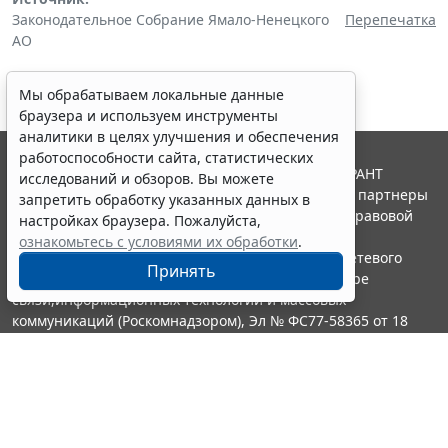
Законодательное Собрание Ямало-Ненецкого
Перепечатка
АО
Мы обрабатываем локальные данные
браузера и используем инструменты
аналитики в целях улучшения и обеспечения
работоспособности сайта, статистических
© ООО "НПП "ГАРАНТ-СЕРВИС", 2026. Система ГАРАНТ
исследований и обзоров. Вы можете
выпускается с 1990 года. Компания "Гарант" и ее партнеры
запретить обработку указанных данных в
являются участниками Российской ассоциации правовой
настройках браузера. Пожалуйста,
информации ГАРАНТ.
ознакомьтесь с условиями их обработки
.
Портал ГАРАНТ.РУ зарегистрирован в качестве сетевого
Принять
издания Федеральной службой по надзору в сфере
связи,информационных технологий и массовых
коммуникаций (Роскомнадзором), Эл № ФС77-58365 от 18
июня 2014 года.
16+
Контакты
8-800-200-88-88