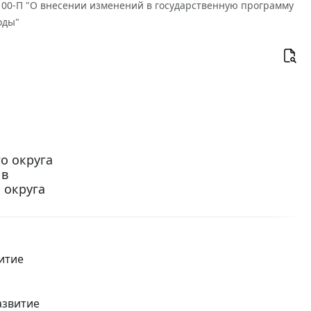
 100-П "О внесении изменений в государственную программу
оды"
о округа
 в
 округа
итие
азвитие