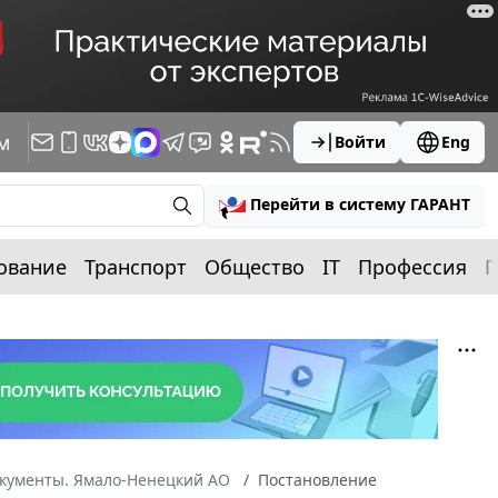
м
Войти
Eng
Перейти в систему ГАРАНТ
ование
Транспорт
Общество
IT
Профессия
П
окументы. Ямало-Ненецкий АО
Постановление