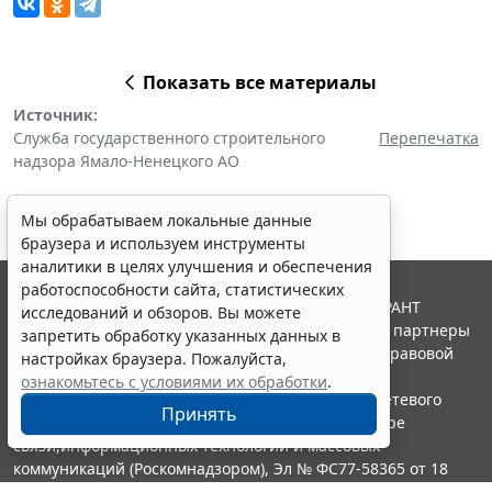
Показать все материалы
Источник:
Служба государственного строительного
Перепечатка
надзора Ямало-Ненецкого АО
Мы обрабатываем локальные данные
браузера и используем инструменты
аналитики в целях улучшения и обеспечения
работоспособности сайта, статистических
© ООО "НПП "ГАРАНТ-СЕРВИС", 2026. Система ГАРАНТ
исследований и обзоров. Вы можете
выпускается с 1990 года. Компания "Гарант" и ее партнеры
запретить обработку указанных данных в
являются участниками Российской ассоциации правовой
настройках браузера. Пожалуйста,
информации ГАРАНТ.
ознакомьтесь с условиями их обработки
.
Портал ГАРАНТ.РУ зарегистрирован в качестве сетевого
Принять
издания Федеральной службой по надзору в сфере
связи,информационных технологий и массовых
коммуникаций (Роскомнадзором), Эл № ФС77-58365 от 18
июня 2014 года.