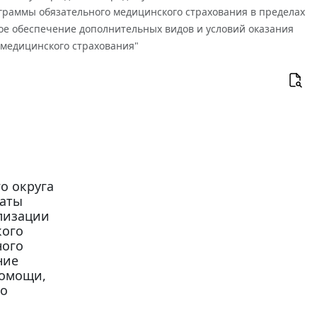
раммы обязательного медицинского страхования в пределах
ое обеспечение дополнительных видов и условий оказания
 медицинского страхования"
о округа
латы
лизации
кого
ного
ние
помощи,
го