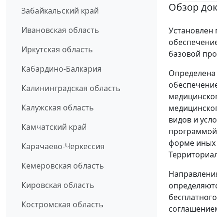
Обзор до
Забайкальский край
Ивановская область
Установлен 
обеспечени
Иркутская область
базовой пр
Кабардино-Балкария
Определена 
обеспечени
Калининградская область
медицинског
Калужская область
медицинског
видов и усл
Камчатский край
программой 
форме иных
Карачаево-Черкессия
Территориал
Кемеровская область
Направлени
Кировская область
определяютс
бесплатного
Костромская область
соглашением