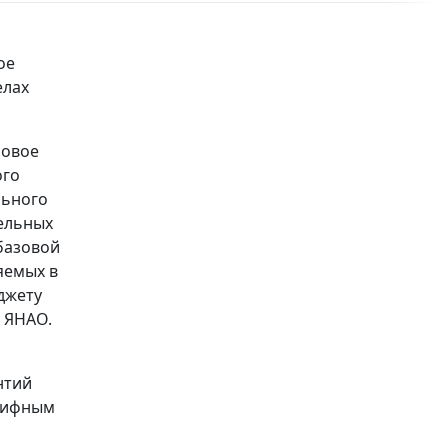
ое
елах
совое
ого
льного
ельных
базовой
яемых в
джету
 ЯНАО.
нтий
арифным