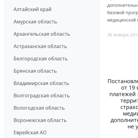
дополнительн
Алтайский край
базовой прог
медицинской 
Амурская область
Архангельская область
30 января 201
Астраханская область
Белгородская область
Брянская область
Постановл
Владимирская область
от 19
платежей 
Волгоградская область
терри
страх
Вологодская область
меди
дополнит
Воронежская область
не 
Еврейская АО