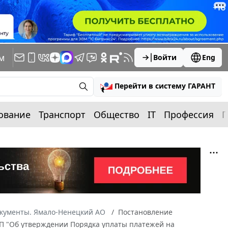
м
Войти
Eng
Перейти в систему ГАРАНТ
ование
Транспорт
Общество
IT
Профессия
П
окументы. Ямало-Ненецкий АО
Постановление
9-П "Об утверждении Порядка уплаты платежей на