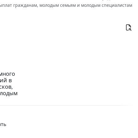
выплат гражданам, молодым семьям и молодым специалистам
много
ний в
сков,
олодым
ать