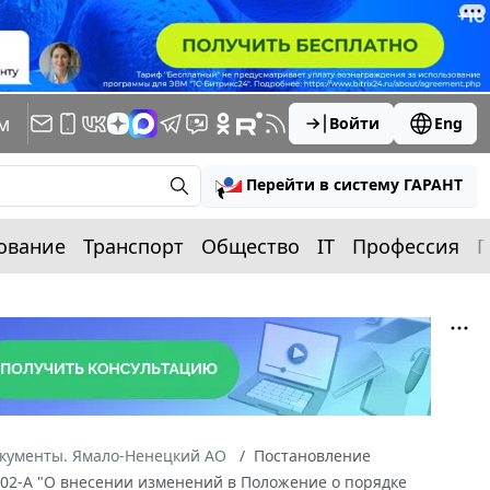
м
Войти
Eng
Перейти в систему ГАРАНТ
ование
Транспорт
Общество
IT
Профессия
П
окументы. Ямало-Ненецкий АО
Постановление
602-А "О внесении изменений в Положение о порядке