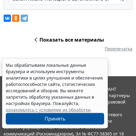
Показать все материалы
Перепечатка
Мы обрабатываем локальные данные
браузера и используем инструменты
аналитики в целях улучшения и обеспечения
работоспособности сайта, статистических
© ООО "НПП "ГАРАНТ-СЕРВИС", 2026. Система ГАРАНТ
исследований и обзоров. Вы можете
выпускается с 1990 года. Компания "Гарант" и ее партнеры
запретить обработку указанных данных в
являются участниками Российской ассоциации правовой
настройках браузера. Пожалуйста,
информации ГАРАНТ.
ознакомьтесь с условиями их обработки
.
Портал ГАРАНТ.РУ зарегистрирован в качестве сетевого
Принять
издания Федеральной службой по надзору в сфере
связи,информационных технологий и массовых
коммуникаций (Роскомнадзором), Эл № ФС77-58365 от 18