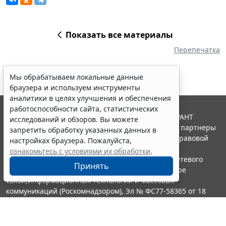
Показать все материалы
Перепечатка
Мы обрабатываем локальные данные
браузера и используем инструменты
аналитики в целях улучшения и обеспечения
работоспособности сайта, статистических
© ООО "НПП "ГАРАНТ-СЕРВИС", 2026. Система ГАРАНТ
исследований и обзоров. Вы можете
выпускается с 1990 года. Компания "Гарант" и ее партнеры
запретить обработку указанных данных в
являются участниками Российской ассоциации правовой
настройках браузера. Пожалуйста,
информации ГАРАНТ.
ознакомьтесь с условиями их обработки
.
Портал ГАРАНТ.РУ зарегистрирован в качестве сетевого
Принять
издания Федеральной службой по надзору в сфере
связи,информационных технологий и массовых
коммуникаций (Роскомнадзором), Эл № ФС77-58365 от 18
июня 2014 года.
16+