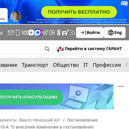
м
Войти
Eng
Перейти в систему ГАРАНТ
ование
Транспорт
Общество
IT
Профессия
П
окументы. Ямало-Ненецкий АО
Постановление
516-А "О внесении изменения в постановление