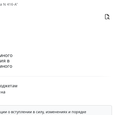
а N 416-А"
много
ия в
много
бюджетам
 на
ции о вступлении в силу, изменениях и порядке