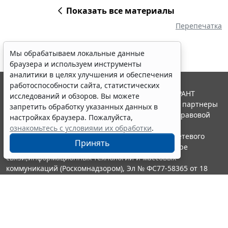
Показать все материалы
Перепечатка
Мы обрабатываем локальные данные
браузера и используем инструменты
аналитики в целях улучшения и обеспечения
работоспособности сайта, статистических
© ООО "НПП "ГАРАНТ-СЕРВИС", 2026. Система ГАРАНТ
исследований и обзоров. Вы можете
выпускается с 1990 года. Компания "Гарант" и ее партнеры
запретить обработку указанных данных в
являются участниками Российской ассоциации правовой
настройках браузера. Пожалуйста,
информации ГАРАНТ.
ознакомьтесь с условиями их обработки
.
Портал ГАРАНТ.РУ зарегистрирован в качестве сетевого
Принять
издания Федеральной службой по надзору в сфере
связи,информационных технологий и массовых
коммуникаций (Роскомнадзором), Эл № ФС77-58365 от 18
июня 2014 года.
16+
Контакты
8-800-200-88-88