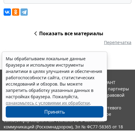
Показать все материалы
Перепечатка
Мы обрабатываем локальные данные
браузера и используем инструменты
аналитики в целях улучшения и обеспечения
работоспособности сайта, статистических
© ООО "НПП "ГАРАНТ-СЕРВИС", 2026. Система ГАРАНТ
исследований и обзоров. Вы можете
выпускается с 1990 года. Компания "Гарант" и ее партнеры
запретить обработку указанных данных в
являются участниками Российской ассоциации правовой
настройках браузера. Пожалуйста,
информации ГАРАНТ.
ознакомьтесь с условиями их обработки
.
Портал ГАРАНТ.РУ зарегистрирован в качестве сетевого
Принять
издания Федеральной службой по надзору в сфере
связи,информационных технологий и массовых
коммуникаций (Роскомнадзором), Эл № ФС77-58365 от 18
июня 2014 года.