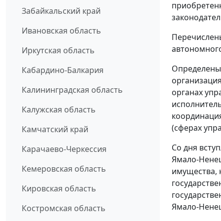
приобретен
Забайкальский край
законодател
Ивановская область
Перечислены
автономного
Иркутская область
Определены 
Кабардино-Балкария
организация
Калининградская область
органах упр
исполнитель
Калужская область
координация
(сферах упр
Камчатский край
Со дня всту
Карачаево-Черкессия
Ямало-Ненец
Кемеровская область
имущества, 
государстве
Кировская область
государстве
Ямало-Ненец
Костромская область