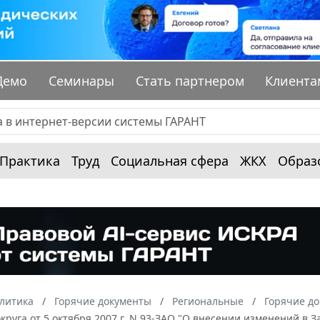
Демо
Семинары
Стать партнером
Клиента
Практика
Труд
Социальная сфера
ЖКХ
Образ
алитика
Горячие документы
Региональные
Горячие д
круга от 5 октября 2007 г. N 93-ЗАО "О внесении изменений в 