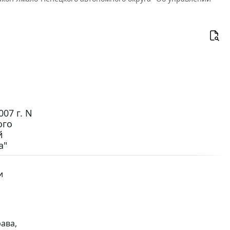
07 г. N
ого
й
а"
и
ава,