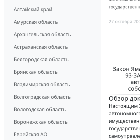
государствен
Алтайский край
27 октября 20
Амурская область
Архангельская область
Астраханская область
Белгородская область
Закон Яма
Брянская область
93-З
авт
Владимирская область
соб
Волгоградская область
Обзор до
Настоящим З
Вологодская область
автономного
имущественн
Воронежская область
государстве
Еврейская АО
самоуправле