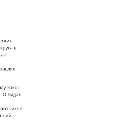
еских
круга в
ган
раслях
илу Закон
 "О видах
аботников
дений