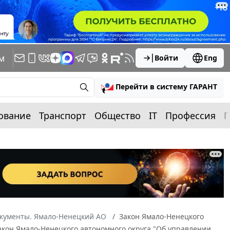
м
Войти
Eng
Перейти в систему ГАРАНТ
ование
Транспорт
Общество
IT
Профессия
П
окументы. Ямало-Ненецкий АО
Закон Ямало-Ненецкого
Закон Ямало-Ненецкого автономного округа "Об управлении