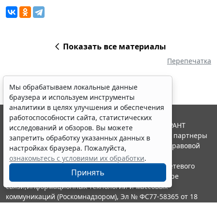
Показать все материалы
Перепечатка
Мы обрабатываем локальные данные
браузера и используем инструменты
аналитики в целях улучшения и обеспечения
работоспособности сайта, статистических
© ООО "НПП "ГАРАНТ-СЕРВИС", 2026. Система ГАРАНТ
исследований и обзоров. Вы можете
выпускается с 1990 года. Компания "Гарант" и ее партнеры
запретить обработку указанных данных в
являются участниками Российской ассоциации правовой
настройках браузера. Пожалуйста,
информации ГАРАНТ.
ознакомьтесь с условиями их обработки
.
Портал ГАРАНТ.РУ зарегистрирован в качестве сетевого
Принять
издания Федеральной службой по надзору в сфере
связи,информационных технологий и массовых
коммуникаций (Роскомнадзором), Эл № ФС77-58365 от 18
июня 2014 года.