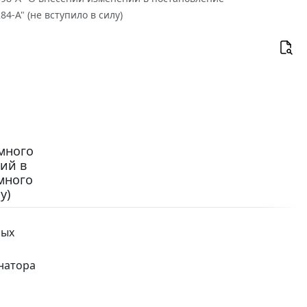
4-А" (не вступило в силу)
много
ний в
много
у)
мых
натора