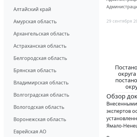
Администрации
Алтайский край
29 сентября 2
Амурская область
Архангельская область
Астраханская область
Белгородская область
Постано
Брянская область
округа
постан
Владимирская область
окру
Волгоградская область
Обзор до
Внесенными 
Вологодская область
экспертов о
установленн
Воронежская область
Ямало-Ненец
Еврейская АО