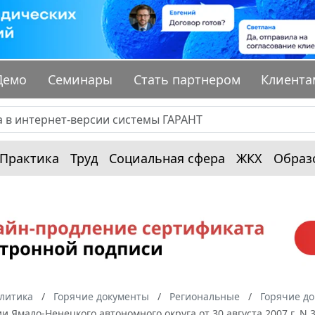
Демо
Семинары
Стать партнером
Клиента
Практика
Труд
Социальная сфера
ЖКХ
Образ
алитика
Горячие документы
Региональные
Горячие д
 Ямало-Ненецкого автономного округа от 30 августа 2007 г. N