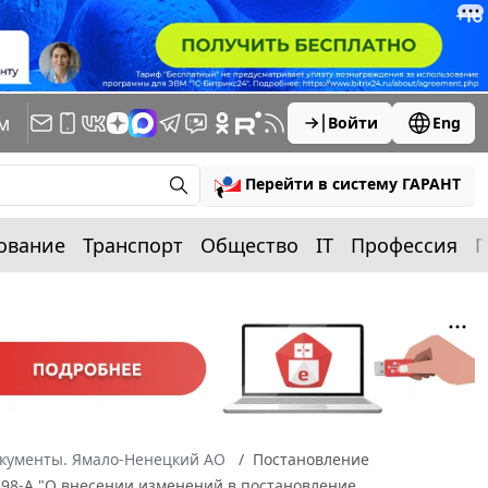
м
Войти
Eng
Перейти в систему ГАРАНТ
ование
Транспорт
Общество
IT
Профессия
П
окументы. Ямало-Ненецкий АО
Постановление
 398-А "О внесении изменений в постановление