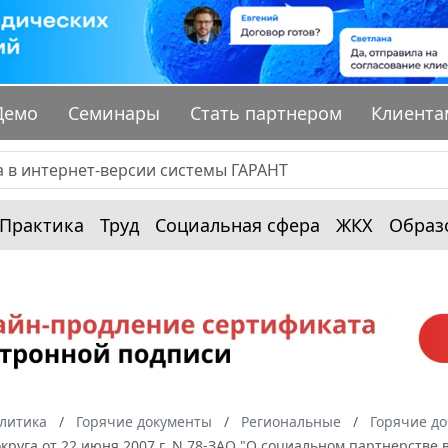
Демо
Семинары
Стать партнером
Клиента
Практика
Труд
Социальная сфера
ЖКХ
Образ
алитика
Горячие документы
Региональные
Горячие д
круга от 22 июня 2007 г. N 78-ЗАО "О социальном партнерстве