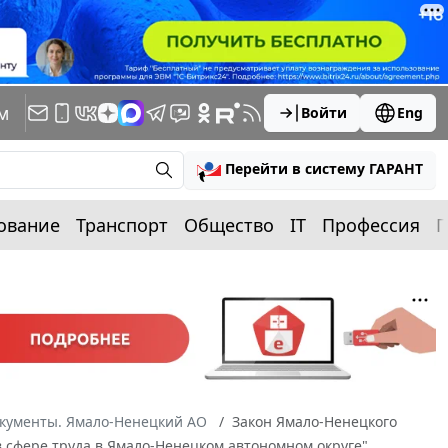
м
Войти
Eng
Перейти в систему ГАРАНТ
ование
Транспорт
Общество
IT
Профессия
П
окументы. Ямало-Ненецкий АО
Закон Ямало-Ненецкого
 в сфере труда в Ямало-Ненецком автономном округе"