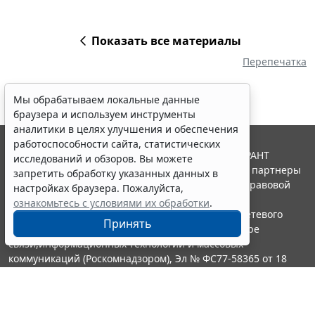
Показать все материалы
Перепечатка
Мы обрабатываем локальные данные
браузера и используем инструменты
аналитики в целях улучшения и обеспечения
работоспособности сайта, статистических
© ООО "НПП "ГАРАНТ-СЕРВИС", 2026. Система ГАРАНТ
исследований и обзоров. Вы можете
выпускается с 1990 года. Компания "Гарант" и ее партнеры
запретить обработку указанных данных в
являются участниками Российской ассоциации правовой
настройках браузера. Пожалуйста,
информации ГАРАНТ.
ознакомьтесь с условиями их обработки
.
Портал ГАРАНТ.РУ зарегистрирован в качестве сетевого
Принять
издания Федеральной службой по надзору в сфере
связи,информационных технологий и массовых
коммуникаций (Роскомнадзором), Эл № ФС77-58365 от 18
июня 2014 года.
16+