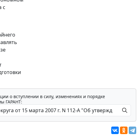
 с
айнего
тавлять
езе
т
дготовки
ции о вступлении в силу, изменениях и порядке
мы ГАРАНТ: