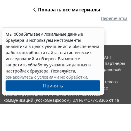
Показать все материалы
Перепечатка
Мы обрабатываем локальные данные
браузера и используем инструменты
аналитики в целях улучшения и обеспечения
работоспособности сайта, статистических
© ООО "НПП "ГАРАНТ-СЕРВИС", 2026. Система ГАРАНТ
исследований и обзоров. Вы можете
выпускается с 1990 года. Компания "Гарант" и ее партнеры
запретить обработку указанных данных в
являются участниками Российской ассоциации правовой
настройках браузера. Пожалуйста,
информации ГАРАНТ.
ознакомьтесь с условиями их обработки
.
Портал ГАРАНТ.РУ зарегистрирован в качестве сетевого
Принять
издания Федеральной службой по надзору в сфере
связи,информационных технологий и массовых
коммуникаций (Роскомнадзором), Эл № ФС77-58365 от 18
июня 2014 года.
16+
Контакты
8-800-200-88-88