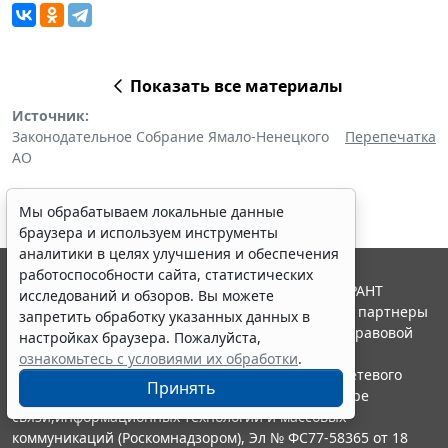
Показать все материалы
Источник:
Законодательное Собрание Ямало-Ненецкого
Перепечатка
АО
Мы обрабатываем локальные данные
браузера и используем инструменты
аналитики в целях улучшения и обеспечения
работоспособности сайта, статистических
© ООО "НПП "ГАРАНТ-СЕРВИС", 2026. Система ГАРАНТ
исследований и обзоров. Вы можете
выпускается с 1990 года. Компания "Гарант" и ее партнеры
запретить обработку указанных данных в
являются участниками Российской ассоциации правовой
настройках браузера. Пожалуйста,
информации ГАРАНТ.
ознакомьтесь с условиями их обработки
.
Портал ГАРАНТ.РУ зарегистрирован в качестве сетевого
Принять
издания Федеральной службой по надзору в сфере
связи,информационных технологий и массовых
коммуникаций (Роскомнадзором), Эл № ФС77-58365 от 18