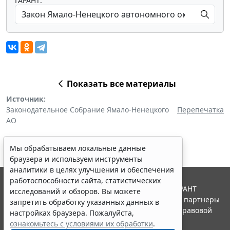
ГАРАНТ:
Показать все материалы
Источник:
Законодательное Собрание Ямало-Ненецкого
Перепечатка
АО
Мы обрабатываем локальные данные
браузера и используем инструменты
аналитики в целях улучшения и обеспечения
работоспособности сайта, статистических
© ООО "НПП "ГАРАНТ-СЕРВИС", 2026. Система ГАРАНТ
исследований и обзоров. Вы можете
выпускается с 1990 года. Компания "Гарант" и ее партнеры
запретить обработку указанных данных в
являются участниками Российской ассоциации правовой
настройках браузера. Пожалуйста,
информации ГАРАНТ.
ознакомьтесь с условиями их обработки
.