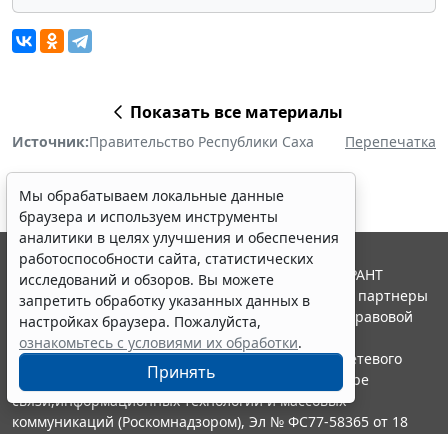
Показать все материалы
Источник:
Правительство Республики Саха
Перепечатка
Мы обрабатываем локальные данные
браузера и используем инструменты
аналитики в целях улучшения и обеспечения
работоспособности сайта, статистических
© ООО "НПП "ГАРАНТ-СЕРВИС", 2026. Система ГАРАНТ
исследований и обзоров. Вы можете
выпускается с 1990 года. Компания "Гарант" и ее партнеры
запретить обработку указанных данных в
являются участниками Российской ассоциации правовой
настройках браузера. Пожалуйста,
информации ГАРАНТ.
ознакомьтесь с условиями их обработки
.
Портал ГАРАНТ.РУ зарегистрирован в качестве сетевого
Принять
издания Федеральной службой по надзору в сфере
связи,информационных технологий и массовых
коммуникаций (Роскомнадзором), Эл № ФС77-58365 от 18
июня 2014 года.