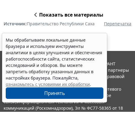
Показать все материалы
Источник:
Правительство Республики Саха
Перепечатка
Мы обрабатываем локальные данные
браузера и используем инструменты
аналитики в целях улучшения и обеспечения
работоспособности сайта, статистических
© ООО "НПП "ГАРАНТ-СЕРВИС", 2026. Система ГАРАНТ
исследований и обзоров. Вы можете
выпускается с 1990 года. Компания "Гарант" и ее партнеры
запретить обработку указанных данных в
являются участниками Российской ассоциации правовой
настройках браузера. Пожалуйста,
информации ГАРАНТ.
ознакомьтесь с условиями их обработки
.
Портал ГАРАНТ.РУ зарегистрирован в качестве сетевого
Принять
издания Федеральной службой по надзору в сфере
связи,информационных технологий и массовых
коммуникаций (Роскомнадзором), Эл № ФС77-58365 от 18
июня 2014 года.
16+