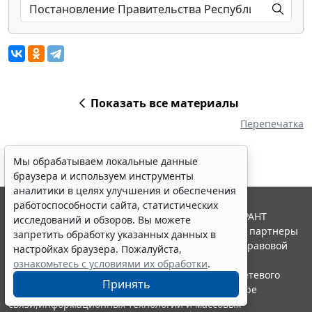
Показать все материалы
Перепечатка
Мы обрабатываем локальные данные
браузера и используем инструменты
аналитики в целях улучшения и обеспечения
работоспособности сайта, статистических
© ООО "НПП "ГАРАНТ-СЕРВИС", 2026. Система ГАРАНТ
исследований и обзоров. Вы можете
выпускается с 1990 года. Компания "Гарант" и ее партнеры
запретить обработку указанных данных в
являются участниками Российской ассоциации правовой
настройках браузера. Пожалуйста,
информации ГАРАНТ.
ознакомьтесь с условиями их обработки
.
Портал ГАРАНТ.РУ зарегистрирован в качестве сетевого
Принять
издания Федеральной службой по надзору в сфере
связи,информационных технологий и массовых