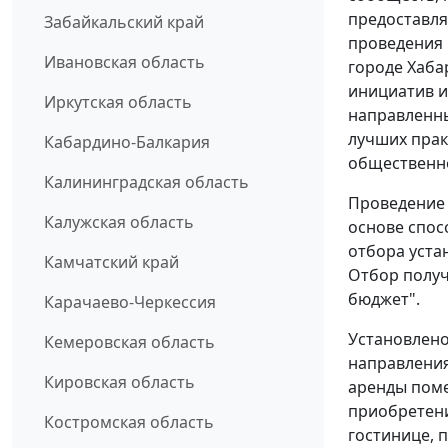
предоставля
Забайкальский край
проведения
Ивановская область
городе Хаба
инициатив и
Иркутская область
направленны
лучших прак
Кабардино-Балкария
общественно
Калининградская область
Проведение 
Калужская область
основе спос
отбора уста
Камчатский край
Отбор получ
бюджет".
Карачаево-Черкессия
Установлено
Кемеровская область
направления
Кировская область
аренды поме
приобретени
Костромская область
гостинице, 