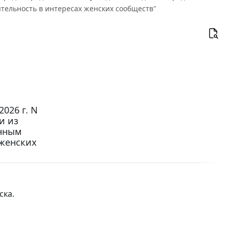
тельность в интересах женских сообществ"
026 г. N
и из
енным
 женских
ска
.