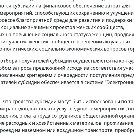
ются субсидии на финансовое обеспечение затрат для
 мероприятий, способствующих сохранению и улучшени
ровске благоприятной среды для развития и поддержки
 социально значимых проектов женских сообществ,
х на повышение социального статуса женщин, продви
тик участия женских сообществ в решении актуальных
-политических, социально-экономических вопросов го
отбора получателей субсидии осуществляется на конку
обом запроса предложений исходя из соответствия уча
новленным критериям и очередности поступления пред
ателей субсидии обеспечивается в системе "Электронн
, что средства субсидии могут быть использованы по т
м расходов, как оплата услуг ведущего мероприятия, о
щения, оплата труда сотрудников общественной орган
е расходных и хозяйственных материалов, проживание
проезд на наземном или воздушном транспорте, приобр