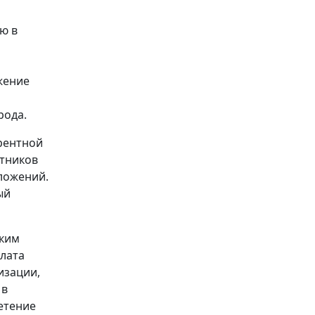
ю в
жение
рода.
рентной
стников
ложений.
ый
аким
плата
изации,
 в
етение