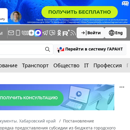
м
Войти
Eng
Перейти в систему ГАРАНТ
ование
Транспорт
Общество
IT
Профессия
П
кументы. Хабаровский край
Постановление
Порядка предоставления субсидии из бюджета городского