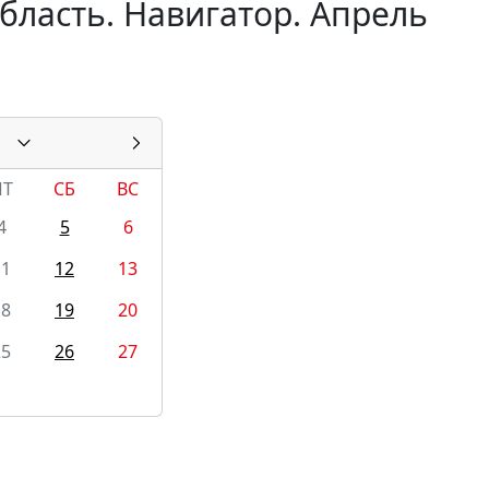
бласть. Навигатор. Апрель
ПТ
СБ
ВС
4
5
6
11
12
13
18
19
20
25
26
27