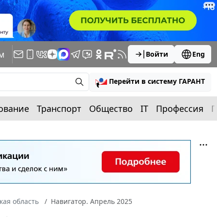
м
Войти
Eng
Перейти в систему ГАРАНТ
ование
Транспорт
Общество
IT
Профессия
П
кая область
Навигатор. Апрель 2025