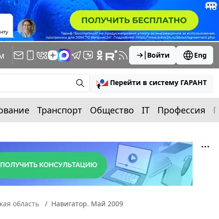
м
Войти
Eng
Перейти в систему ГАРАНТ
ование
Транспорт
Общество
IT
Профессия
П
кая область
Навигатор. Май 2009