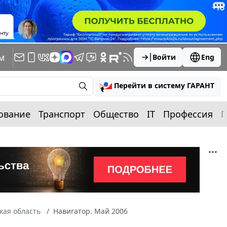
м
Войти
Eng
Перейти в систему ГАРАНТ
ование
Транспорт
Общество
IT
Профессия
П
кая область
Навигатор. Май 2006