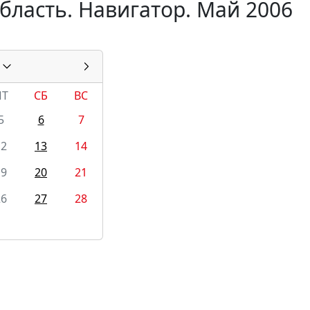
бласть. Навигатор. Май 2006
ПТ
СБ
ВС
5
6
7
12
13
14
19
20
21
26
27
28