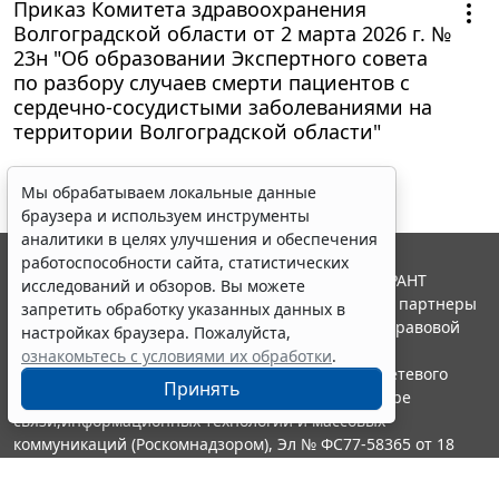
Приказ Комитета здравоохранения
Волгоградской области от 2 марта 2026 г. №
23н "Об образовании Экспертного совета
по разбору случаев смерти пациентов с
сердечно-сосудистыми заболеваниями на
территории Волгоградской области"
Мы обрабатываем локальные данные
браузера и используем инструменты
аналитики в целях улучшения и обеспечения
работоспособности сайта, статистических
© ООО "НПП "ГАРАНТ-СЕРВИС", 2026. Система ГАРАНТ
исследований и обзоров. Вы можете
выпускается с 1990 года. Компания "Гарант" и ее партнеры
запретить обработку указанных данных в
являются участниками Российской ассоциации правовой
настройках браузера. Пожалуйста,
информации ГАРАНТ.
ознакомьтесь с условиями их обработки
.
Портал ГАРАНТ.РУ зарегистрирован в качестве сетевого
Принять
издания Федеральной службой по надзору в сфере
связи,информационных технологий и массовых
коммуникаций (Роскомнадзором), Эл № ФС77-58365 от 18
июня 2014 года.