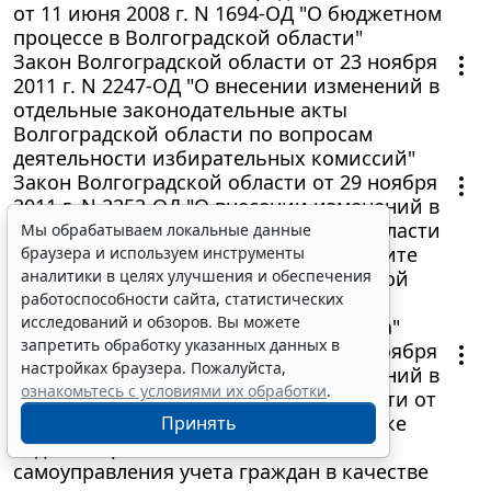
от 11 июня 2008 г. N 1694-ОД "О бюджетном
процессе в Волгоградской области"
Закон Волгоградской области от 23 ноября
2011 г. N 2247-ОД "О внесении изменений в
отдельные законодательные акты
Волгоградской области по вопросам
деятельности избирательных комиссий"
Закон Волгоградской области от 29 ноября
2011 г. N 2252-ОД "О внесении изменений в
статьи 4 и 7 Закона Волгоградской области
Мы обрабатываем локальные данные
от 21 ноября 2008 г. N 1779-ОД "О защите
браузера и используем инструменты
населения и территории Волгоградской
аналитики в целях улучшения и обеспечения
работоспособности сайта, статистических
области от чрезвычайных ситуаций
исследований и обзоров. Вы можете
природного и техногенного характера"
запретить обработку указанных данных в
Закон Волгоградской области от 25 ноября
настройках браузера. Пожалуйста,
2011 г. N 2248-ОД "О внесении изменений в
ознакомьтесь с условиями их обработки
.
статью 6 Закона Волгоградской области от
01 декабря 2005 г. N 1125-ОД "О порядке
Принять
ведения органами местного
самоуправления учета граждан в качестве