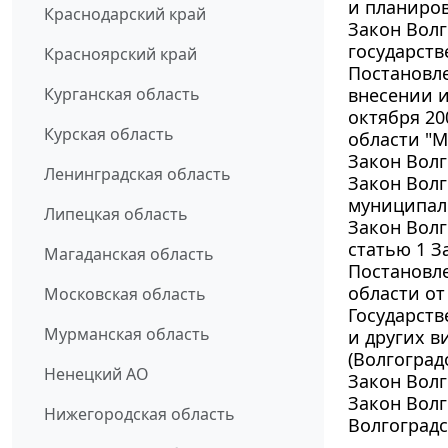
и планиров
Краснодарский край
Закон Волг
государств
Красноярский край
Постановле
Курганская область
внесении и
октября 20
Курская область
области "М
Закон Волг
Ленинградская область
Закон Волг
муниципал
Липецкая область
Закон Волг
статью 1 З
Магаданская область
Постановл
области от
Московская область
Государст
Мурманская область
и других в
(Волгоград
Ненецкий АО
Закон Волг
Закон Волг
Нижегородская область
Волгоградс