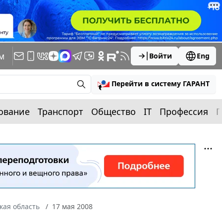
м
Войти
Eng
Перейти в систему ГАРАНТ
ование
Транспорт
Общество
IT
Профессия
П
кая область
17 мая 2008