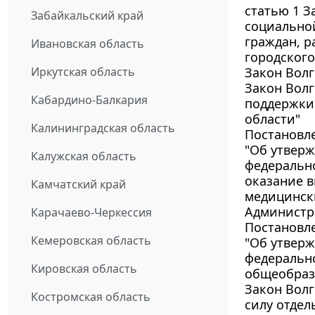
статью 1 З
Забайкальский край
социально
граждан, р
Ивановская область
городского
Иркутская область
Закон Волг
Закон Волг
Кабардино-Балкария
поддержки
области"
Калининградская область
Постановле
"Об утверж
Калужская область
федерально
оказание 
Камчатский край
медицинск
Администр
Карачаево-Черкессия
Постановле
Кемеровская область
"Об утверж
федеральн
Кировская область
общеобраз
Закон Волг
Костромская область
силу отдел