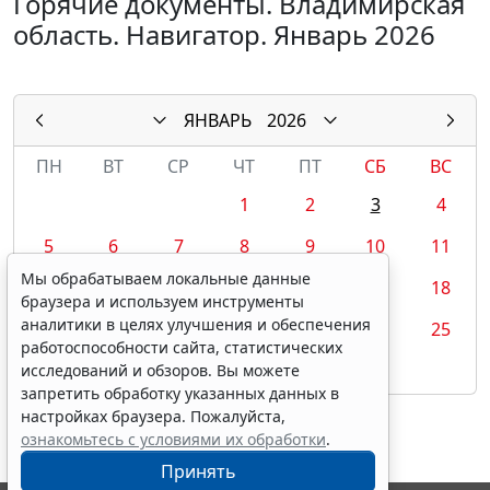
Горячие документы. Владимирская
область. Навигатор. Январь 2026
ЯНВАРЬ
2026
ПН
ВТ
СР
ЧТ
ПТ
СБ
ВС
1
2
3
4
5
6
7
8
9
10
11
Мы обрабатываем локальные данные
12
13
14
15
16
17
18
браузера и используем инструменты
аналитики в целях улучшения и обеспечения
19
20
21
22
23
24
25
работоспособности сайта, статистических
26
27
28
29
30
31
исследований и обзоров. Вы можете
запретить обработку указанных данных в
настройках браузера. Пожалуйста,
ознакомьтесь с условиями их обработки
.
Принять