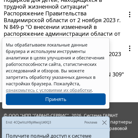
трудной жизненной ситуации"
Распоряжение Правительства
Владимирской области от 2 ноября 2023 г.
N 849-р "О внесении изменений в
распоряжение администрации области от
15.06.2018 N 402-р"
Мы обрабатываем локальные данные
Постановление Правительства
браузера и используем инструменты
Владимирской области от 27 октября 2023
аналитики в целях улучшения и обеспечения
г. N 780 "О внесении изменений в
работоспособности сайта, статистических
постановление Правительства
исследований и обзоров. Вы можете
Владимирской области от 03.05.2023 N 309"
запретить обработку указанных данных в
настройках браузера. Пожалуйста,
ознакомьтесь с условиями их обработки
.
Принять
© ООО "НПП "ГАРАНТ-СЕРВИС", 2026. Система ГАРАНТ
выпускается с 1990 года. Компания "Гарант" и ее партнеры
Erid: 4CQwVszH9pWwojUA9Q3
Реклама
являются участниками Российской ассоциации правовой
информации ГАРАНТ.
Получите полный доступ к системе