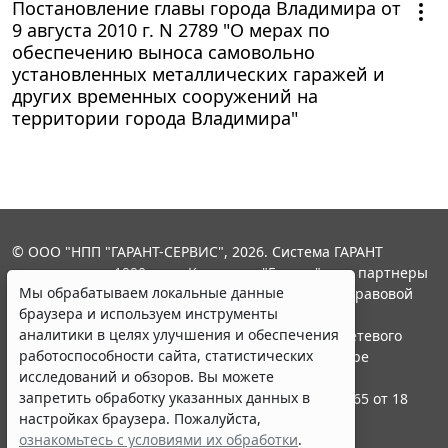
Постановление главы города Владимира от
9 августа 2010 г. N 2789 "О мерах по
обеспечению выноса самовольно
установленных металлических гаражей и
других временных сооружений на
территории города Владимира"
© ООО "НПП "ГАРАНТ-СЕРВИС", 2026. Система ГАРАНТ
выпускается с 1990 года. Компания "Гарант" и ее партнеры
Мы обрабатываем локальные данные
являются участниками Российской ассоциации правовой
браузера и используем инструменты
информации ГАРАНТ.
аналитики в целях улучшения и обеспечения
Портал ГАРАНТ.РУ зарегистрирован в качестве сетевого
работоспособности сайта, статистических
издания Федеральной службой по надзору в сфере
исследований и обзоров. Вы можете
связи,информационных технологий и массовых
запретить обработку указанных данных в
коммуникаций (Роскомнадзором), Эл № ФС77-58365 от 18
настройках браузера. Пожалуйста,
июня 2014 года.
ознакомьтесь с условиями их обработки
.