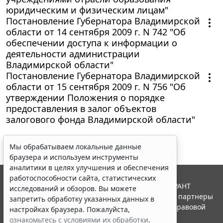
юридическим и физическим лицам"
Постановление Губернатора Владимирской
области от 14 сентября 2009 г. N 742 "Об
обеспечении доступа к информации о
деятельности администрации
Владимирской области"
Постановление Губернатора Владимирской
области от 15 сентября 2009 г. N 756 "Об
утверждении Положения о порядке
предоставления в залог объектов
залогового фонда Владимирской области"
Мы обрабатываем локальные данные
браузера и используем инструменты
аналитики в целях улучшения и обеспечения
работоспособности сайта, статистических
© ООО "НПП "ГАРАНТ-СЕРВИС", 2026. Система ГАРАНТ
исследований и обзоров. Вы можете
выпускается с 1990 года. Компания "Гарант" и ее партнеры
запретить обработку указанных данных в
являются участниками Российской ассоциации правовой
настройках браузера. Пожалуйста,
информации ГАРАНТ.
ознакомьтесь с условиями их обработки
.