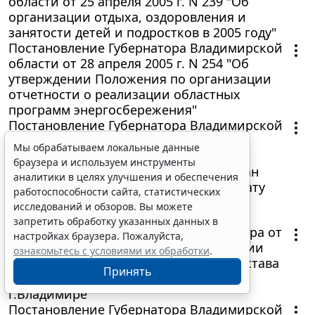
области от 25 апреля 2005 г. N 239 "Об
организации отдыха, оздоровления и
занятости детей и подростков в 2005 году"
Постановление Губернатора Владимирской
области от 28 апреля 2005 г. N 254 "Об
утверждении Положения по организации
отчетности о реализации областных
программ энергосбережения"
Постановление Губернатора Владимирской
области от 27 апреля 2005 г. N 253 "О
Мы обрабатываем локальные данные
дополнительных мерах социальной
браузера и используем инструменты
поддержки малообеспеченных граждан
аналитики в целях улучшения и обеспечения
при предоставлении субсидий на оплату
работоспособности сайта, статистических
жилья и коммунальных услуг"
исследований и обзоров. Вы можете
7 мая 2005
запретить обработку указанных данных в
Постановление главы города Владимира от
настройках браузера. Пожалуйста,
14 апреля 2005 г. N 137 "Об утверждении
ознакомьтесь с условиями их обработки
.
типового Положения и примерного Устава
Принять
товарищества собственников жилья в
г.Владимире"
Постановление Губернатора Владимирской