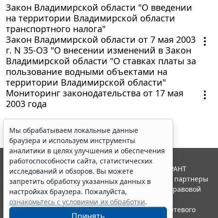
Закон Владимирской области "О введении
на территории Владимирской области
транспортного налога"
Закон Владимирской области от 7 мая 2003
г. N 35-ОЗ "О внесении изменений в Закон
Владимирской области "О ставках платы за
пользование водными объектами на
территории Владимирской области"
Мониторинг законодательства от 17 мая
2003 года
Мы обрабатываем локальные данные
браузера и используем инструменты
аналитики в целях улучшения и обеспечения
работоспособности сайта, статистических
© ООО "НПП "ГАРАНТ-СЕРВИС", 2026. Система ГАРАНТ
исследований и обзоров. Вы можете
выпускается с 1990 года. Компания "Гарант" и ее партнеры
запретить обработку указанных данных в
являются участниками Российской ассоциации правовой
настройках браузера. Пожалуйста,
информации ГАРАНТ.
ознакомьтесь с условиями их обработки
.
Портал ГАРАНТ.РУ зарегистрирован в качестве сетевого
Принять