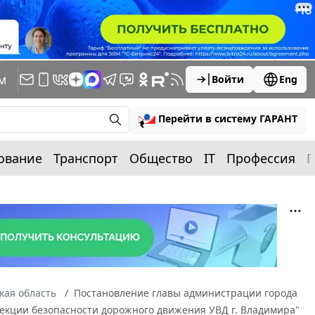
м
Войти
Eng
Перейти в систему ГАРАНТ
ование
Транспорт
Общество
IT
Профессия
П
кая область
Постановление главы администрации города
спекции безопасности дорожного движения УВД г. Владимира"