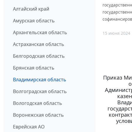
государствен
Алтайский край
государствен
софинансиров
Амурская область
Архангельская область
15 июня 2024
Астраханская область
Белгородская область
Брянская область
Приказ Ми
Владимирская область
о
Администр
Волгоградская область
казе
Влади
Вологодская область
государс
контракт
Воронежская область
услов
Еврейская АО