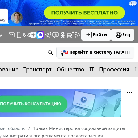
м
Войти
Eng
Перейти в систему ГАРАНТ
ование
Транспорт
Общество
IT
Профессия
П
кая область
Приказ Министерства социальной защиты
 Административного регламента предоставления