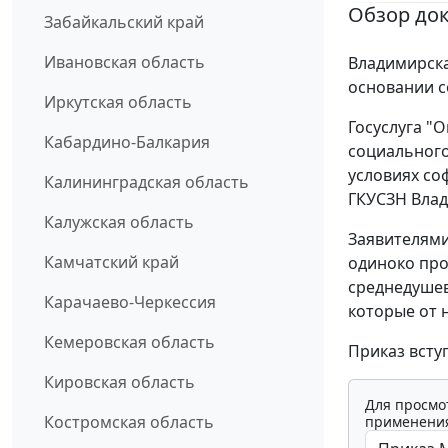
Обзор до
Забайкальский край
Ивановская область
Владимирска
основании с
Иркутская область
Госуслуга "
Кабардино-Балкария
социального
условиях со
Калининградская область
ГКУСЗН Влад
Калужская область
Заявителями
Камчатский край
одиноко пр
среднедуше
Карачаево-Черкессия
которые от н
Кемеровская область
Приказ всту
Кировская область
Для просмо
Костромская область
применения