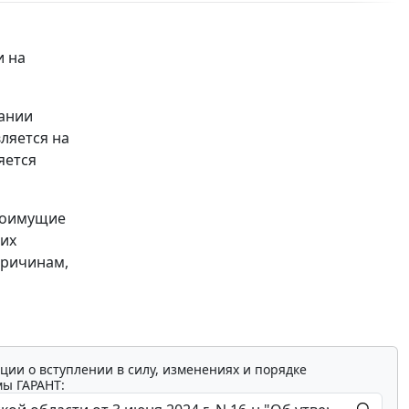
и на
вании
ляется на
яется
алоимущие
их
причинам,
ции о вступлении в силу, изменениях и порядке
мы ГАРАНТ: