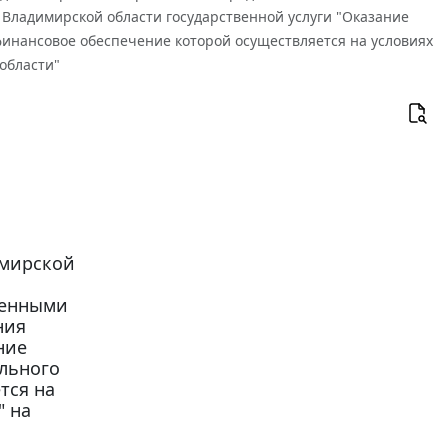
ладимирской области государственной услуги "Оказание
финансовое обеспечение которой осуществляется на условиях
области"
имирской
венными
ния
ние
льного
тся на
" на