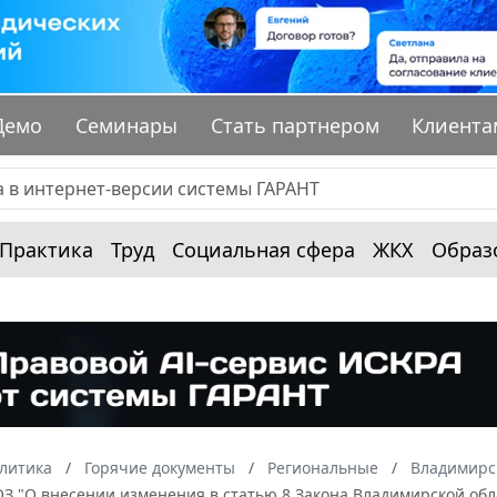
Демо
Семинары
Стать партнером
Клиента
Практика
Труд
Социальная сфера
ЖКХ
Образ
алитика
Горячие документы
Региональные
Владимирс
-ОЗ "О внесении изменения в статью 8 Закона Владимирской об