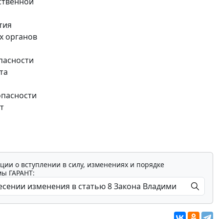
ственной
тия
х органов
пасности
та
опасности
т
ции о вступлении в силу, изменениях и порядке
мы ГАРАНТ: