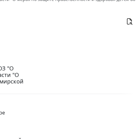
ОЗ "О
асти "О
имирской
ре