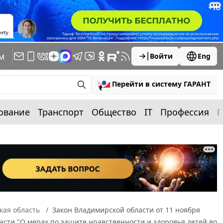
м
Войти
Eng
Перейти в систему ГАРАНТ
ование
Транспорт
Общество
IT
Профессия
П
кая область
Закон Владимирской области от 11 ноября
ласти "О мерах по защите нравственности и здоровья детей во