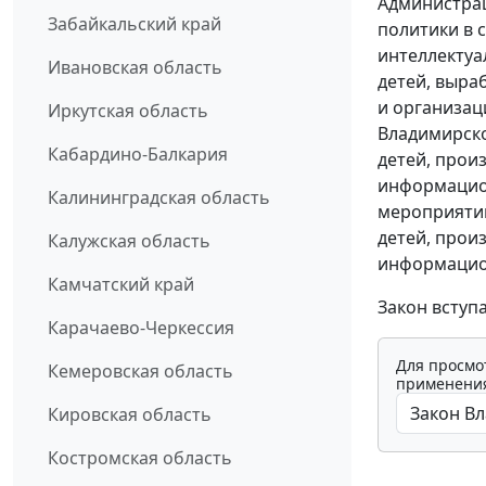
Администрац
Забайкальский край
политики в 
интеллектуа
Ивановская область
детей, выра
и организац
Иркутская область
Владимирско
Кабардино-Балкария
детей, прои
информацион
Калининградская область
мероприяти
детей, прои
Калужская область
информацио
Камчатский край
Закон вступ
Карачаево-Черкессия
Для просмо
Кемеровская область
применения
Кировская область
Костромская область