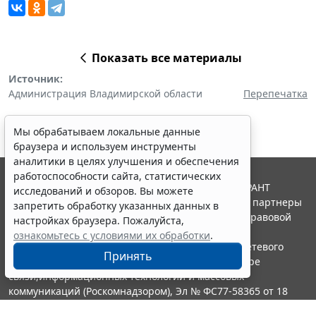
Показать все материалы
Источник:
Администрация Владимирской области
Перепечатка
Мы обрабатываем локальные данные
браузера и используем инструменты
аналитики в целях улучшения и обеспечения
работоспособности сайта, статистических
© ООО "НПП "ГАРАНТ-СЕРВИС", 2026. Система ГАРАНТ
исследований и обзоров. Вы можете
выпускается с 1990 года. Компания "Гарант" и ее партнеры
запретить обработку указанных данных в
являются участниками Российской ассоциации правовой
настройках браузера. Пожалуйста,
информации ГАРАНТ.
ознакомьтесь с условиями их обработки
.
Портал ГАРАНТ.РУ зарегистрирован в качестве сетевого
Принять
издания Федеральной службой по надзору в сфере
связи,информационных технологий и массовых
коммуникаций (Роскомнадзором), Эл № ФС77-58365 от 18
июня 2014 года.