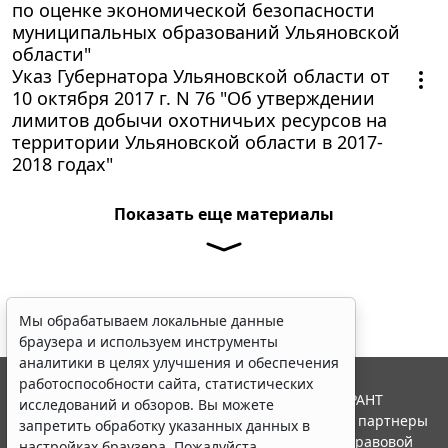
по оценке экономической безопасности
муниципальных образований Ульяновской
области"
Указ Губернатора Ульяновской области от
10 октября 2017 г. N 76 "Об утверждении
лимитов добычи охотничьих ресурсов на
территории Ульяновской области в 2017-
2018 годах"
Показать еще материалы
Мы обрабатываем локальные данные
браузера и используем инструменты
аналитики в целях улучшения и обеспечения
работоспособности сайта, статистических
© ООО "НПП "ГАРАНТ-СЕРВИС", 2026. Система ГАРАНТ
исследований и обзоров. Вы можете
выпускается с 1990 года. Компания "Гарант" и ее партнеры
запретить обработку указанных данных в
являются участниками Российской ассоциации правовой
настройках браузера. Пожалуйста,