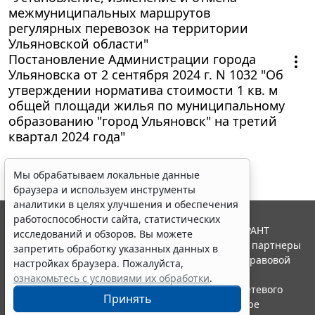
межмуниципальных маршрутов
регулярных перевозок на территории
Ульяновской области"
Постановление Администрации города
Ульяновска от 2 сентября 2024 г. N 1032 "Об
утверждении норматива стоимости 1 кв. м
общей площади жилья по муниципальному
образованию "город Ульяновск" на третий
квартал 2024 года"
Мы обрабатываем локальные данные
браузера и используем инструменты
аналитики в целях улучшения и обеспечения
работоспособности сайта, статистических
© ООО "НПП "ГАРАНТ-СЕРВИС", 2026. Система ГАРАНТ
исследований и обзоров. Вы можете
выпускается с 1990 года. Компания "Гарант" и ее партнеры
запретить обработку указанных данных в
являются участниками Российской ассоциации правовой
настройках браузера. Пожалуйста,
информации ГАРАНТ.
ознакомьтесь с условиями их обработки
.
Портал ГАРАНТ.РУ зарегистрирован в качестве сетевого
Принять
издания Федеральной службой по надзору в сфере