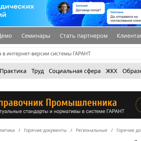
Демо
Семинары
Стать партнером
Клиента
Практика
Труд
Социальная сфера
ЖКХ
Образ
алитика
Горячие документы
Региональные
Горячие до