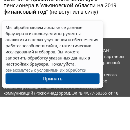
пенсионера в Ульяновской области на 2019
финансовый год" (не вступил в силу)
Мы обрабатываем локальные данные
браузера и используем инструменты
аналитики в целях улучшения и обеспечения
работоспособности сайта, статистических
© ООО "НПП "ГАРАНТ-СЕРВИС", 2026. Система ГАРАНТ
исследований и обзоров. Вы можете
выпускается с 1990 года. Компания "Гарант" и ее партнеры
запретить обработку указанных данных в
являются участниками Российской ассоциации правовой
настройках браузера. Пожалуйста,
информации ГАРАНТ.
ознакомьтесь с условиями их обработки
.
Портал ГАРАНТ.РУ зарегистрирован в качестве сетевого
Принять
издания Федеральной службой по надзору в сфере
связи,информационных технологий и массовых
коммуникаций (Роскомнадзором), Эл № ФС77-58365 от 18
июня 2014 года.
16+
Контакты
8-800-200-88-88