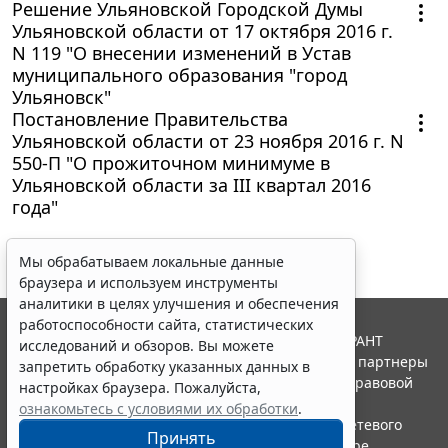
Решение Ульяновской Городской Думы
Ульяновской области от 17 октября 2016 г.
N 119 "О внесении изменений в Устав
муниципального образования "город
Ульяновск"
Постановление Правительства
Ульяновской области от 23 ноября 2016 г. N
550-П "О прожиточном минимуме в
Ульяновской области за III квартал 2016
года"
Мы обрабатываем локальные данные
браузера и используем инструменты
аналитики в целях улучшения и обеспечения
работоспособности сайта, статистических
© ООО "НПП "ГАРАНТ-СЕРВИС", 2026. Система ГАРАНТ
исследований и обзоров. Вы можете
выпускается с 1990 года. Компания "Гарант" и ее партнеры
запретить обработку указанных данных в
являются участниками Российской ассоциации правовой
настройках браузера. Пожалуйста,
информации ГАРАНТ.
ознакомьтесь с условиями их обработки
.
Портал ГАРАНТ.РУ зарегистрирован в качестве сетевого
Принять
издания Федеральной службой по надзору в сфере