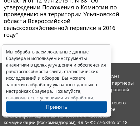
области от 12 мая 2015 г. N 88 "Об
утверждении Положения о Комиссии по
проведению на территории Ульяновской
области Всероссийской
сельскохозяйственной переписи в 2016
году"
Мы обрабатываем локальные данные
браузера и используем инструменты
аналитики в целях улучшения и обеспечения
работоспособности сайта, статистических
© ООО "НПП "ГАРАНТ-СЕРВИС", 2026. Система ГАРАНТ
исследований и обзоров. Вы можете
выпускается с 1990 года. Компания "Гарант" и ее партнеры
запретить обработку указанных данных в
являются участниками Российской ассоциации правовой
настройках браузера. Пожалуйста,
информации ГАРАНТ.
ознакомьтесь с условиями их обработки
.
Портал ГАРАНТ.РУ зарегистрирован в качестве сетевого
Принять
издания Федеральной службой по надзору в сфере
связи,информационных технологий и массовых
коммуникаций (Роскомнадзором), Эл № ФС77-58365 от 18
июня 2014 года.
16+