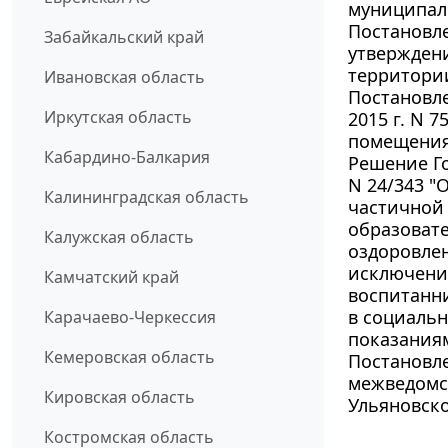
муниципал
Постановле
Забайкальский край
утвержден
территори
Ивановская область
Постановл
Иркутская область
2015 г. N 
помещения 
Кабардино-Балкария
Решение Го
N 24/343 "
Калининградская область
частичной 
образоват
Калужская область
оздоровлен
исключение
Камчатский край
воспитанн
в социаль
Карачаево-Черкессия
показания
Кемеровская область
Постановле
межведомс
Кировская область
Ульяновско
Костромская область