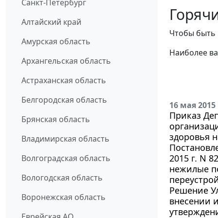
Санкт-Петербург
Горячи
Алтайский край
Чтобы быть 
Амурская область
Наиболее ва
Архангельская область
Астраханская область
Белгородская область
16 мая 2015
Приказ Деп
Брянская область
организаци
здоровья н
Владимирская область
Постановл
2015 г. N 
Волгоградская область
нежилые п
Вологодская область
переустро
Решение Ул
Воронежская область
внесении и
утвержден
Еврейская АО