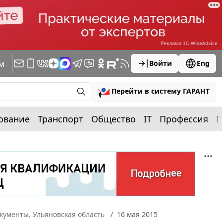
м
Войти
Eng
Перейти в систему ГАРАНТ
ование
Транспорт
Общество
IT
Профессия
П
кументы. Ульяновская область
16 мая 2015