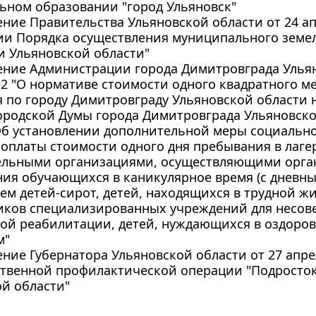
ьном образовании "город Ульяновск"
ние Правительства Ульяновской области от 24 апр
ии Порядка осуществления муниципального земел
и Ульяновской области"
ение Администрации города Димитровграда Ульян
752 "О нормативе стоимости одного квадратного 
по городу Димитровграду Ульяновской области н
родской Думы города Димитровграда Ульяновской 
Об установлении дополнительной меры социальн
оплаты стоимости одного дня пребывания в лаге
ельными организациями, осуществляющими орга
ия обучающихся в каникулярное время (с дневны
м детей-сирот, детей, находящихся в трудной ж
иков специализированных учреждений для несо
ной реабилитации, детей, нуждающихся в оздоро
м"
ние Губернатора Ульяновской области от 27 апрел
твенной профилактической операции "Подросток
й области"